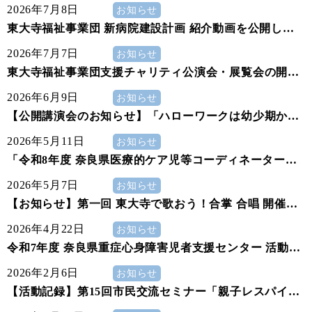
2026年7月8日
お知らせ
東大寺福祉事業団 新病院建設計画 紹介動画を公開しま
した
2026年7月7日
お知らせ
東大寺福祉事業団支援チャリティ公演会・展覧会の開催
について
2026年6月9日
お知らせ
【公開講演会のお知らせ】「ハローワークは幼少期から
始まっている」～子どもの「好き」を仕事に変える大人
2026年5月11日
の応援のカタチと障害者就労の実際～
お知らせ
「令和8年度 奈良県医療的ケア児等コーディネーターフ
ォローアップ研修」のお知らせ
2026年5月7日
お知らせ
【お知らせ】第一回 東大寺で歌おう！合掌 合唱 開催
令和8年6月27日（土）
2026年4月22日
お知らせ
令和7年度 奈良県重症心身障害児者支援センター 活動報
告
2026年2月6日
お知らせ
【活動記録】第15回市民交流セミナー「親子レスパイト
ハウスの15年」