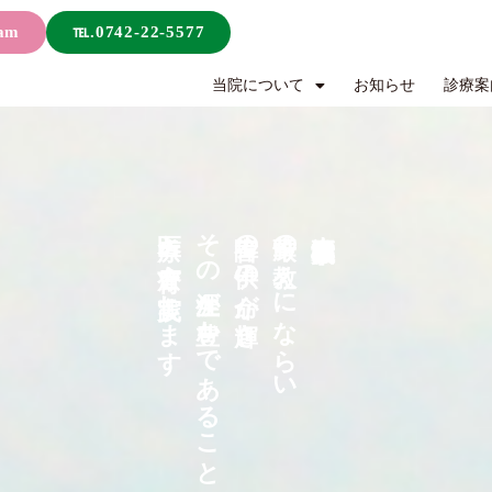
ram
℡.0742-22-5577
当院について
お知らせ
診療案
医療と療育を実践します
その生涯が豊かであることを願い
障害の子供の命が輝き
華厳の教えにならい
東大寺福祉事業団は